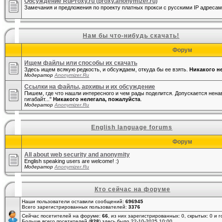
Обсуждение RuProxy.ru (proxy.anonymizer.ru)
Замечания и предложения по проекту платных прокси с русскими IP адресам
Нам бы что-нибудь скачать!
Форум
Ищем файлы или способы их скачать
Здесь ищем всякую редкость, и обсуждаем, откуда бы ее взять.
Никакого н
Модератор
Anonymizer.Ru
Ссылки на файлы, архивы и их обсуждение
Пишем, где что нашли интересного и чем рады поделится. Допускается нена
гигабайт..."
Никакого нелегала, пожалуйста
.
Модератор
Anonymizer.Ru
English language forums
Форум
All about web security and anonymity
English speaking users are welcome! :)
Модератор
Anonymizer.Ru
Кто сейчас на форуме
Наши пользователи оставили сообщений:
696945
Всего зарегистрированных пользователей:
3376
Сейчас посетителей на форуме:
66
, из них зарегистрированных: 0, скрытых: 0 и 
Больше всего посетителей (
828
) здесь было 22-10-2025 10:00