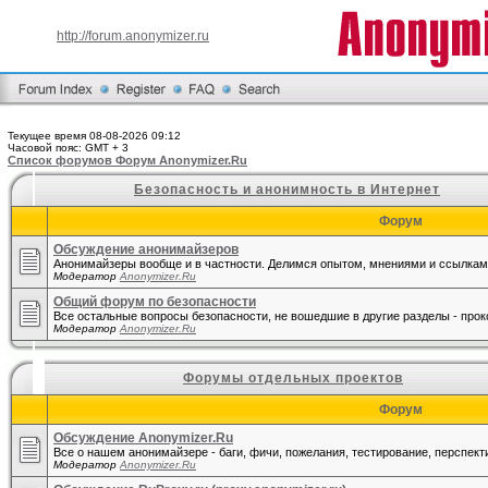
http://forum.anonymizer.ru
Текущее время 08-08-2026 09:12
Часовой пояс: GMT + 3
Список форумов Форум Anonymizer.Ru
Безопасность и анонимность в Интернет
Форум
Обсуждение анонимайзеров
Анонимайзеры вообще и в частности. Делимся опытом, мнениями и ссылкам
Модератор
Anonymizer.Ru
Общий форум по безопасности
Все остальные вопросы безопасности, не вошедшие в другие разделы - прокси
Модератор
Anonymizer.Ru
Форумы отдельных проектов
Форум
Обсуждение Anonymizer.Ru
Все о нашем анонимайзере - баги, фичи, пожелания, тестирование, перспекти
Модератор
Anonymizer.Ru