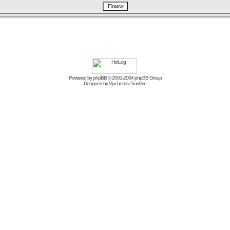
Powered by
phpBB
© 2001-2004 phpBB Group
Designed by
Vjacheslav Trushkin