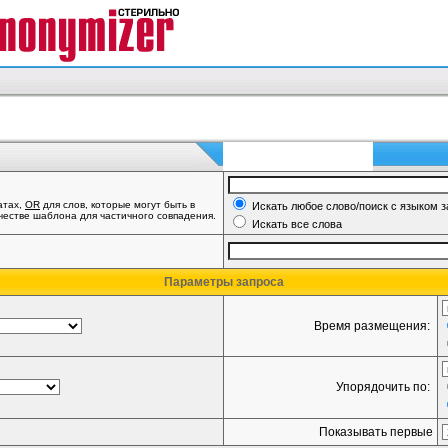
атах,
OR
для слов, которые могут быть в
Искать любое слово/поиск с языком 
ачестве шаблона для частичного совпадения.
Искать все слова
Параметры запроса
Время размещения:
Упорядочить по:
Показывать первые